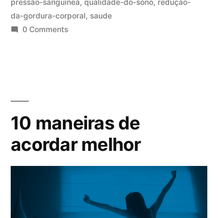
pressão-sanguínea
,
qualidade-do-sono
,
reduçao-
da-gordura-corporal
,
saude
0 Comments
10 maneiras de
acordar melhor