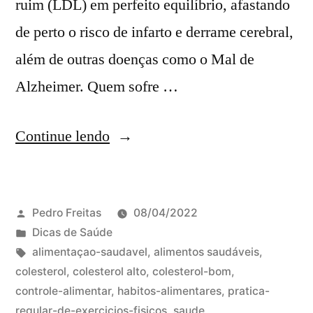
ruim (LDL) em perfeito equilíbrio, afastando
de perto o risco de infarto e derrame cerebral,
além de outras doenças como o Mal de
Alzheimer. Quem sofre …
Continue lendo
Pedro Freitas
08/04/2022
Dicas de Saúde
alimentaçao-saudavel
,
alimentos saudáveis
,
colesterol
,
colesterol alto
,
colesterol-bom
,
controle-alimentar
,
habitos-alimentares
,
pratica-
regular-de-exercicios-fisicos
,
saude