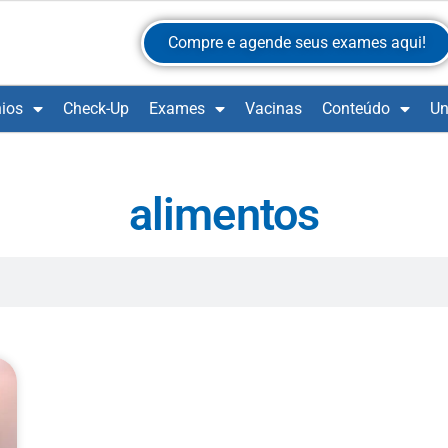
Compre e agende seus exames aqui!
ios
Check-Up
Exames
Vacinas
Conteúdo
Un
alimentos