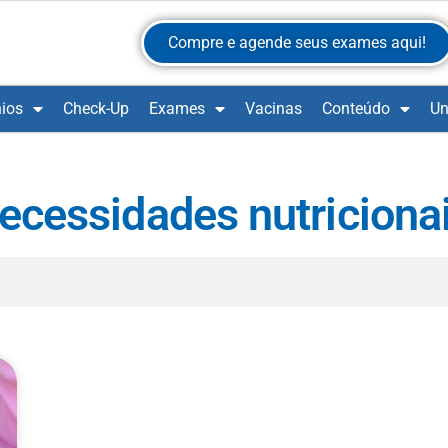
Compre e agende seus exames aqui!
ios
Check-Up
Exames
Vacinas
Conteúdo
Un
ecessidades nutriciona