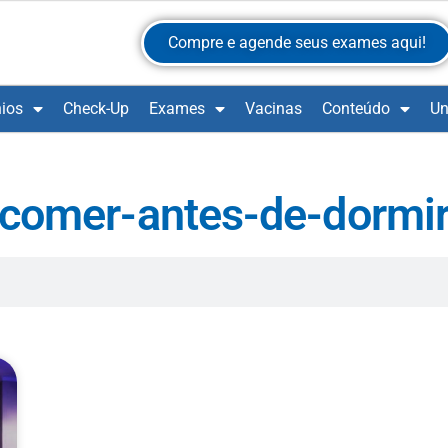
Compre e agende seus exames aqui!
ios
Check-Up
Exames
Vacinas
Conteúdo
Un
comer-antes-de-dormi