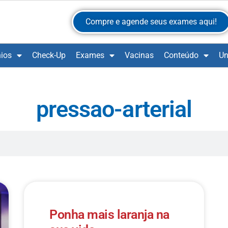
Compre e agende seus exames aqui!
ios
Check-Up
Exames
Vacinas
Conteúdo
Un
pressao-arterial
Ponha mais laranja na