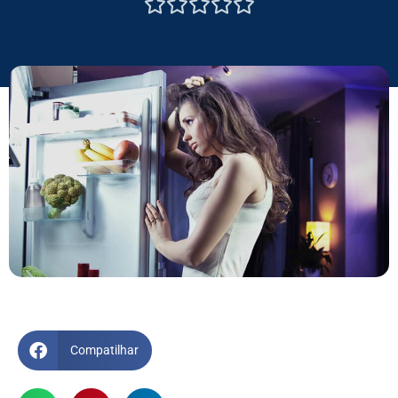





Compatilhar