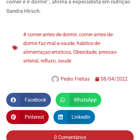
comer e ir dormir”, afirma a especialista em nutrição
Sandra Hirsch.
#
comer-antes-de-dormir
,
comer-antes-de-
dormir-faz-mal-a-saude
,
habitos-de-
alimentaçao-erraticos
,
Obesidade
,
pressao-
arterial
,
refluxo
,
saude
Pedro Freitas
08/04/2022
Facebook
WhatsApp
Pinterest
LinkedIn
0 Comentários