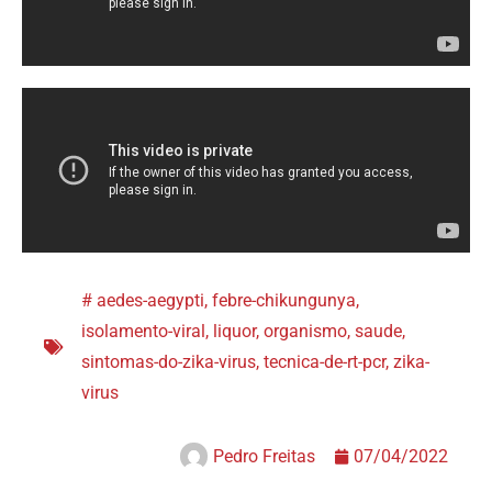
#
aedes-aegypti
,
febre-chikungunya
,
isolamento-viral
,
liquor
,
organismo
,
saude
,
sintomas-do-zika-virus
,
tecnica-de-rt-pcr
,
zika-
virus
Pedro Freitas
07/04/2022