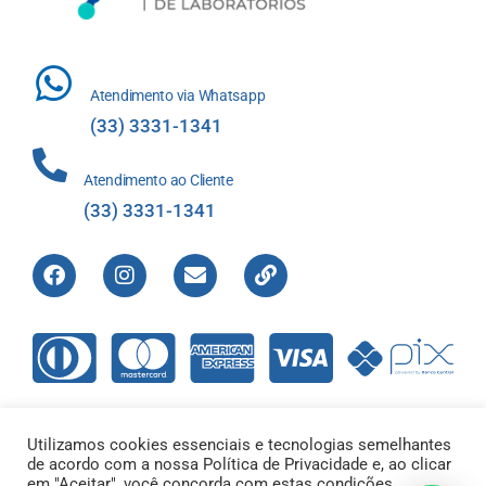
Atendimento via Whatsapp
(33) 3331-1341
Atendimento ao Cliente
(33) 3331-1341
Utilizamos cookies essenciais e tecnologias semelhantes
de acordo com a nossa Política de Privacidade e, ao clicar
Direitos Reservados © 2012-2022 Laboratório de Análises Apolo
em "Aceitar", você concorda com estas condições.