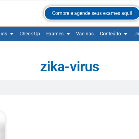
Compre e agende seus exames aqui!
ios
Check-Up
Exames
Vacinas
Conteúdo
Un
zika-virus