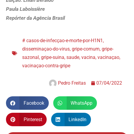
Edição: Lílian Beraldo
Paula Laboissière
Repórter da Agência Brasil
#
casos-de-infecçao-e-morte-por-H1N1
,
disseminaçao-do-virus
,
gripe-comum
,
gripe-
sazonal
,
gripe-suina
,
saude
,
vacina
,
vacinaçao
,
vacinaçao-contra-gripe
Pedro Freitas
07/04/2022
Facebook
WhatsApp
Pinterest
LinkedIn