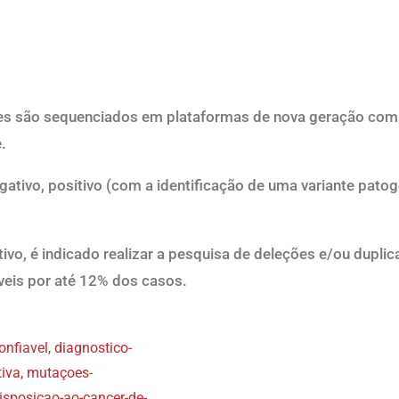
es s
ã
o
sequencia
dos
em plataformas de nova geraçã
o
com 
.
gativo, positivo
(
com a identificação de uma variante
patog
tivo
,
é indicado realizar a pesquisa de
dele
ções e/ou duplic
veis
por at
é
12% dos casos.
onfiavel
,
diagnostico-
iva
,
mutaçoes-
isposiçao-ao-cancer-de-