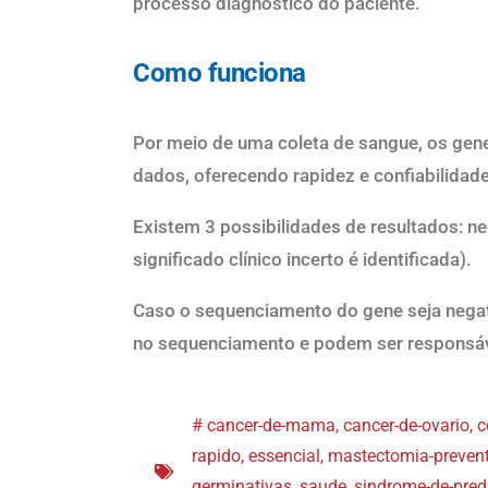
processo diagn
ó
stico do paciente.
Como funciona
Por meio de uma coleta de sangue, o
s gen
dados, oferecendo
rapidez e
confiabilidade
Existem 3 possibilidades de resultados: ne
significado
clí
nico
incerto
é
identificada
).
Caso o
sequenciamento do gene
seja
nega
no
sequenciamento e podem se
r responsá
#
cancer-de-mama
,
cancer-de-ovario
,
c
rapido
,
essencial
,
mastectomia-prevent
germinativas
,
saude
,
sindrome-de-pred