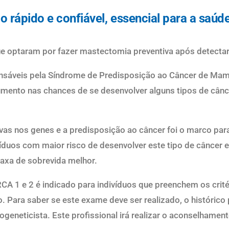
o rápido e confiável, essencial para a saúd
ue optaram por fazer
mastectomia preventiva ap
ó
s detecta
nsá
veis pela S
í
ndrome de Predisposi
ção ao
Câncer
de Mam
mento nas chances de se desenvolver alguns tipos de c
â
nc
vas nos genes e a predisposição ao c
âncer foi
o marco para
í
duos com maior risco de desenvolver este tipo de
câ
ncer 
axa de sobrevida melhor.
RCA 1 e 2
é
indicado para indiv
í
duos que preenchem os crit
io. Para saber se este exame deve ser realizado
, o hist
ó
rico
cogeneticista
. Este profissional irá
realizar o
aconselhament