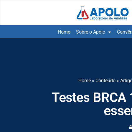
Home
Sobre o Apolo
Convên
Home
»
Conteúdo
»
Artig
Testes BRCA 1 
esse