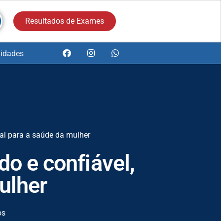
Resultados de Exames
idades
ial para a saúde da mulher
do e confiável,
ulher
os