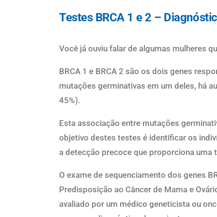
Testes BRCA 1 e 2 – Diagnóstic
Você já ouviu falar de algumas mulheres q
BRCA 1 e BRCA 2
s
ão os dois genes
respo
mutações germinativas em um deles, h
á
au
45%).
Esta
associaçã
o entre muta
ções germinati
objetivo
destes testes
é identificar os
indiv
a
detec
ção precoce que proporciona uma t
O exame de
sequenciamento dos genes B
Predisposi
ção ao C
ânce
r de Mama e Ov
á
r
avaliado por um m
é
dico geneticista ou on