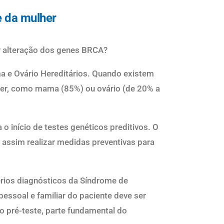
e da mulher
r alteração dos genes BRCA
?
a e Ov
ário Hereditá
rios
. Q
uando existem
er, como mama (85%) ou ov
ário (de 20% a
 o in
í
cio de testes gen
é
ticos preditivos. O
e assim realizar medidas preventivas para
é
rios diagn
ó
sticos da S
í
ndrome de
 pessoal e familiar do paciente deve ser
o pr
é
-teste, parte fundamental do