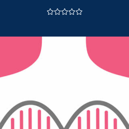




