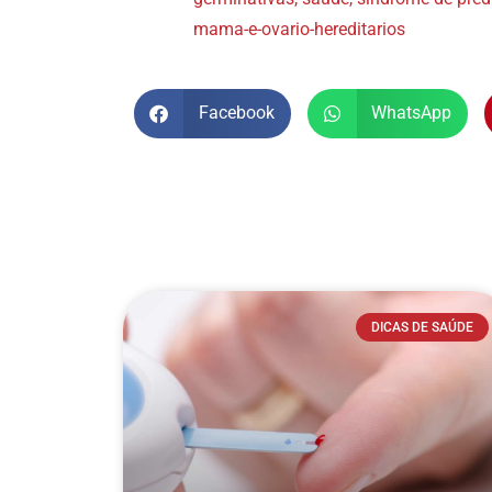
mama-e-ovario-hereditarios
Facebook
WhatsApp
DICAS DE SAÚDE