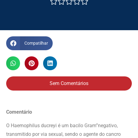





Compatilhar
Sem Comentários
Comentário
O Haemophilus ducreyi é um bacilo Gram”negativo,
transmitido por via sexual, sendo o agente do cancro