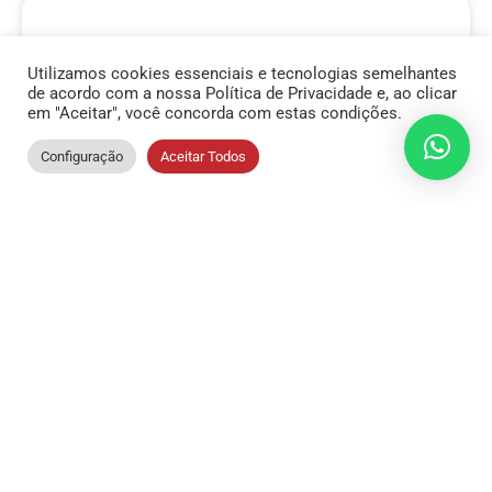
Hepatite B
Utilizamos cookies essenciais e tecnologias semelhantes
de acordo com a nossa Política de Privacidade e, ao clicar
em "Aceitar", você concorda com estas condições.
Comentários O vírus da hepatite B (HBV) é
transmitido por via sanguínea, relações
Configuração
Aceitar Todos
sexuais e via vertical. Quadro clínico se
desenvolve após período de incubação
READ MORE »
18/03/2012
Nenhum comentário
Hepatite A – HAV total, IgG e
IgM, anti