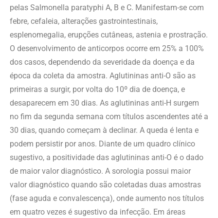
pelas Salmonella paratyphi A, B e C. Manifestam-se com
febre, cefaleia, alterações gastrointestinais,
esplenomegalia, erupções cutâneas, astenia e prostração.
O desenvolvimento de anticorpos ocorre em 25% a 100%
dos casos, dependendo da severidade da doença e da
época da coleta da amostra. Aglutininas anti-O são as
primeiras a surgir, por volta do 10º dia de doença, e
desaparecem em 30 dias. As aglutininas anti-H surgem
no fim da segunda semana com títulos ascendentes até a
30 dias, quando começam à declinar. A queda é lenta e
podem persistir por anos. Diante de um quadro clínico
sugestivo, a positividade das aglutininas anti-O é o dado
de maior valor diagnóstico. A sorologia possui maior
valor diagnóstico quando são coletadas duas amostras
(fase aguda e convalescença), onde aumento nos títulos
em quatro vezes é sugestivo da infecção. Em áreas