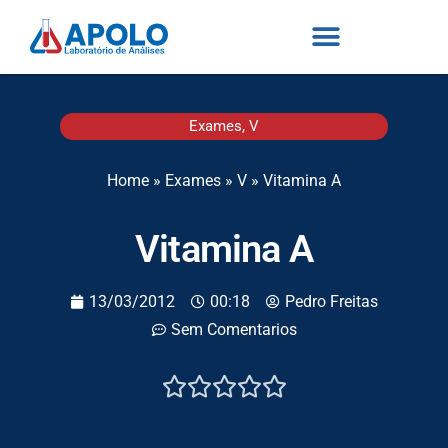
Exames
,
V
Home
»
Exames
»
V
»
Vitamina A
Vitamina A
13/03/2012
00:18
Pedro Freitas
Sem Comentarios




