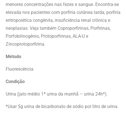
menores concentrações nas fezes e sangue. Encontra-se
elevada nos pacientes com porfiria cutânea tarda, porfiria
eritropoiética congênita, insuficiência renal crônica e
neoplasias. Veja também Coproporfirinas, Porfirinas,
Porfobilinogênio, Protoporfirinas, ALA-U e
Zincoprotoporfirina.
Método
Fluorescência
Condição
Urina (jato médio 1ª urina da manhã – urina 24h*).
*Usar 5g urina de bicarbonato de sódio por litro de urina.