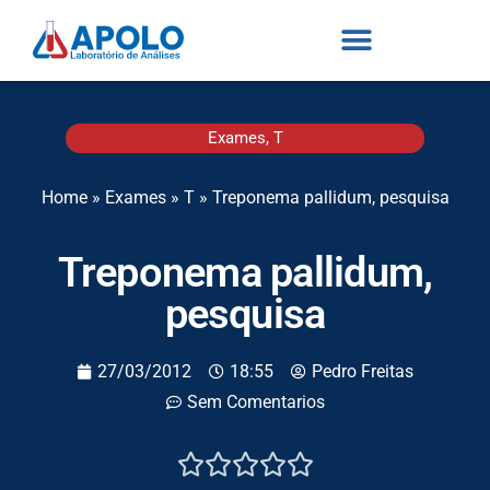
Exames
,
T
Home
»
Exames
»
T
»
Treponema pallidum, pesquisa
Treponema pallidum,
pesquisa
27/03/2012
18:55
Pedro Freitas
Sem Comentarios




