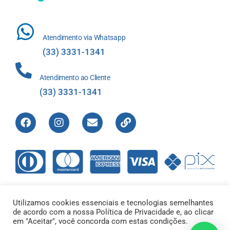
Atendimento via Whatsapp
(33) 3331-1341
Atendimento ao Cliente
(33) 3331-1341
Utilizamos cookies essenciais e tecnologias semelhantes
de acordo com a nossa Política de Privacidade e, ao clicar
Direitos Reservados © 2012-2022 Laboratório de Análises Apolo
em "Aceitar", você concorda com estas condições.