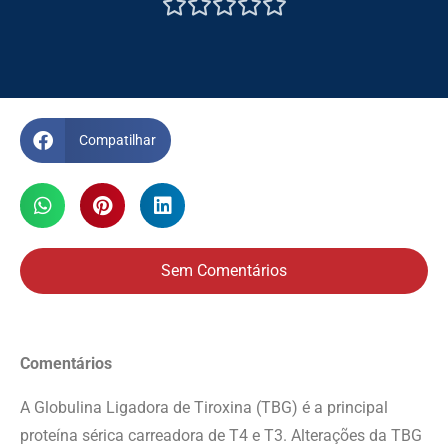





Compatilhar
Sem Comentários
Comentários
A Globulina Ligadora de Tiroxina (TBG) é a principal
proteína sérica carreadora de T4 e T3. Alterações da TBG