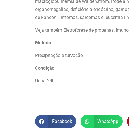
macroglobulinemia de Waldenström. Pode aind
organomegalias, deficiência endócrina, gamo
de Fanconi, linfomas, sarcomas e leucemia lin
Veja também Eletroforese de proteínas, Imuno
Método
Precipitação e turvação
Condição
Urina 24h.
Facebook
WhatsApp