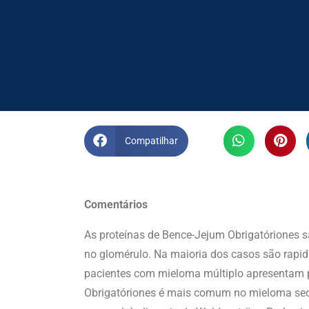
Compatilhar
Comentários
As proteínas de Bence-Jejum Obrigatóriones s
no glomérulo. Na maioria dos casos são rapi
pacientes com mieloma múltiplo apresentam pr
Obrigatóriones é mais comum no mieloma sec