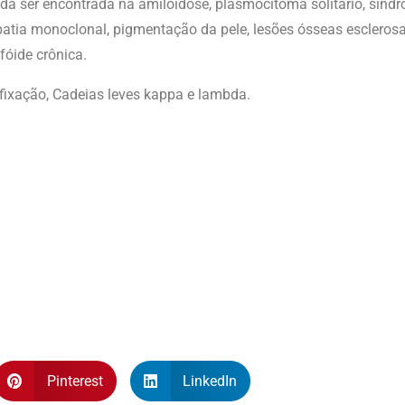
a ser encontrada na amiloidose, plasmocitoma solitário, síndr
patia monoclonal, pigmentação da pele, lesões ósseas escleros
fóide crônica.
fixação, Cadeias leves kappa e lambda.
Pinterest
LinkedIn