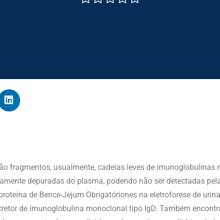
ão fragmentos, usualmente, cadeias leves de imunoglobulinas m
damente depuradas do plasma, podendo não ser detectadas pela
oteína de Bence-Jejum Obrigatóriones na eletroforese de urina
retor de imunoglobulina monoclonal tipo IgD. Também encontr