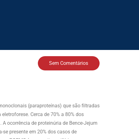
Sem Comentários
onoclonais (paraproteínas) que são filtradas
 eletroforese. Cerca de 70% a 80% dos
. A ocorrência de proteinúria de Bence-Jejum
a-se presente em 20% dos casos de