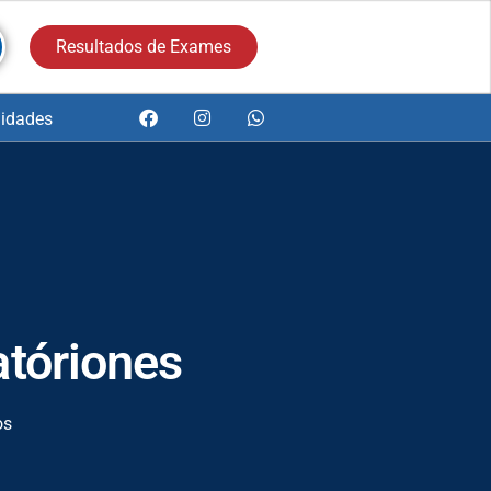
Resultados de Exames
idades
atóriones
os