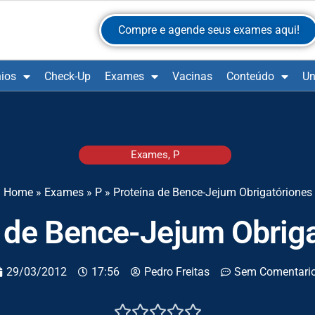
Compre e agende seus exames aqui!
ios
Check-Up
Exames
Vacinas
Conteúdo
Un
Exames
,
P
Home
»
Exames
»
P
»
Proteína de Bence-Jejum Obrigatóriones
 de Bence-Jejum Obrig
29/03/2012
17:56
Pedro Freitas
Sem Comentari




