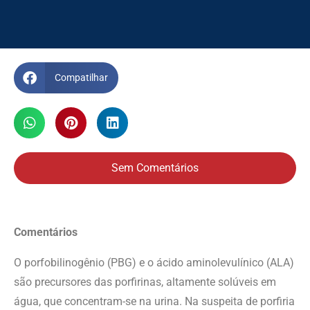
Compatilhar
Sem Comentários
Comentários
O porfobilinogênio (PBG) e o ácido aminolevulínico (ALA)
são precursores das porfirinas, altamente solúveis em
água, que concentram-se na urina. Na suspeita de porfiria