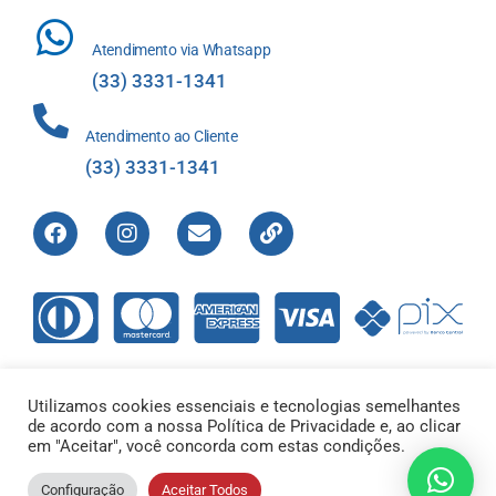
Atendimento via Whatsapp
(33) 3331-1341
Atendimento ao Cliente
(33) 3331-1341
Utilizamos cookies essenciais e tecnologias semelhantes
de acordo com a nossa Política de Privacidade e, ao clicar
Direitos Reservados © 2012-2022 Laboratório de Análises Apolo
em "Aceitar", você concorda com estas condições.
Ltda – 00.421.604/0001-01 |
Configuração
Aceitar Todos