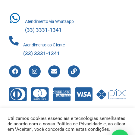
Atendimento via Whatsapp
(33) 3331-1341
Atendimento ao Cliente
(33) 3331-1341
Utilizamos cookies essenciais e tecnologias semelhantes
de acordo com a nossa Política de Privacidade e, ao clicar
Direitos Reservados © 2012-2022 Laboratório de Análises Apolo
em "Aceitar", você concorda com estas condições.