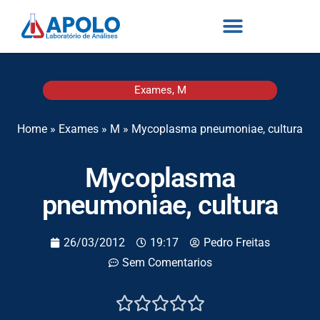
Exames
,
M
Home
»
Exames
»
M
»
Mycoplasma pneumoniae, cultura
Mycoplasma
pneumoniae, cultura
26/03/2012
19:17
Pedro Freitas
Sem Comentarios




