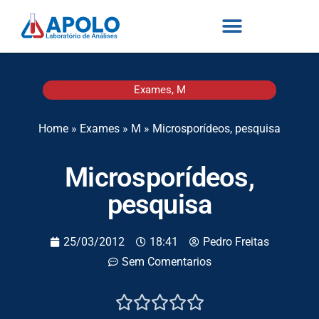
Exames
,
M
Home
»
Exames
»
M
»
Microsporídeos, pesquisa
Microsporídeos,
pesquisa
25/03/2012
18:41
Pedro Freitas
Sem Comentarios




