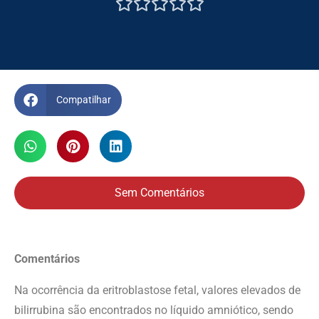





Compatilhar
Sem Comentários
Comentários
Na ocorrência da eritroblastose fetal, valores elevados de
bilirrubina são encontrados no líquido amniótico, sendo