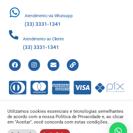
Atendimento via Whatsapp
(33) 3331-1341
Atendimento ao Cliente
(33) 3331-1341
Utilizamos cookies essenciais e tecnologias semelhantes
de acordo com a nossa Política de Privacidade e, ao clicar
Direitos Reservados © 2012-2022 Laboratório de Análises Apolo
em "Aceitar", você concorda com estas condições.
Ltda – 00.421.604/0001-01 |