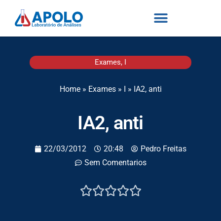
Exames
,
I
Home
»
Exames
»
I
»
IA2, anti
IA2, anti
22/03/2012
20:48
Pedro Freitas
Sem Comentarios




