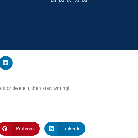
t or delete it, then start writing!
Pinterest
LinkedIn