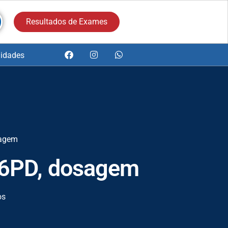
Resultados de Exames
idades
sagem
G6PD, dosagem
os