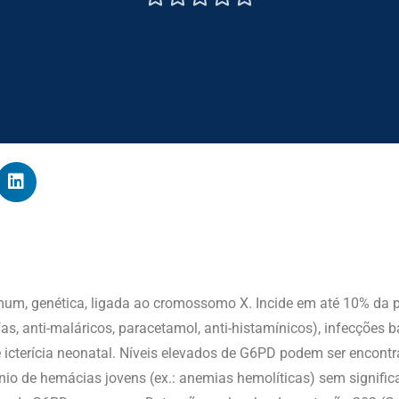
um, genética, ligada ao cromossomo X. Incide em até 10% da 
as, anti-maláricos, paracetamol, anti-histamínicos), infecções b
 icterícia neonatal. Níveis elevados de G6PD podem ser encont
o de hemácias jovens (ex.: anemias hemolíticas) sem significa