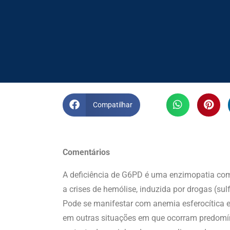
Compatilhar
Comentários
A deficiência de G6PD é uma enzimopatia com
a crises de hemólise, induzida por drogas (sulf
Pode se manifestar com anemia esferocítica e
em outras situações em que ocorram predomíni