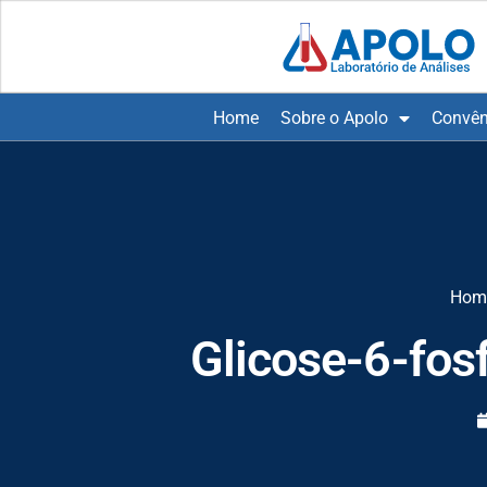
Home
Sobre o Apolo
Convên
Hom
Glicose-6-fo