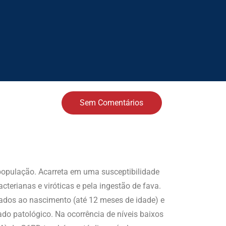
Sem Comentários
população. Acarreta em uma susceptibilidade
acterianas e viróticas e pela ingestão de fava.
rados ao nascimento (até 12 meses de idade) e
do patológico. Na ocorrência de níveis baixos