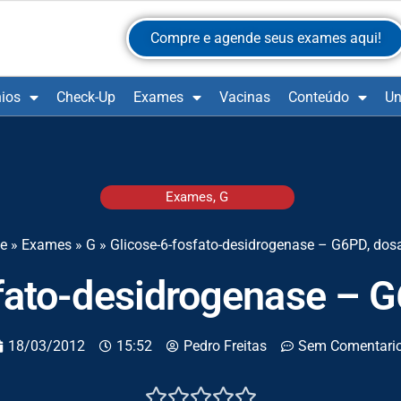
Compre e agende seus exames aqui!
ios
Check-Up
Exames
Vacinas
Conteúdo
Un
Exames
,
G
e
»
Exames
»
G
»
Glicose-6-fosfato-desidrogenase – G6PD, do
sfato-desidrogenase – 
18/03/2012
15:52
Pedro Freitas
Sem Comentari




