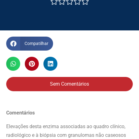





Compatilhar
Sem Comentários
Comentários
Elevações desta enzima associadas ao quadro clínico,
radiológico e à biópsia com granulomas não caseosos