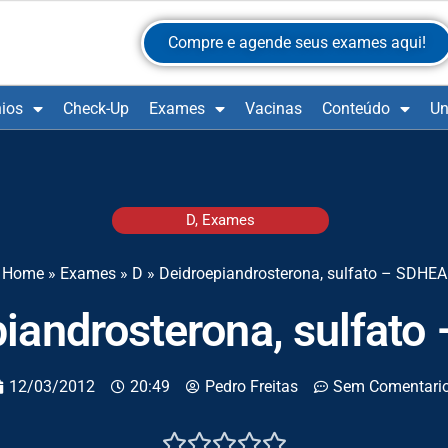
Compre e agende seus exames aqui!
ios
Check-Up
Exames
Vacinas
Conteúdo
Un
D
,
Exames
Home
»
Exames
»
D
»
Deidroepiandrosterona, sulfato – SDHEA
iandrosterona, sulfat
12/03/2012
20:49
Pedro Freitas
Sem Comentari




