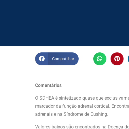
Compatilhar
Comentários
O SDHEA é sintetizado quase que exclusivamen
marcador da função adrenal cortical. Encontra
adrenais e na Síndrome de Cushing.
Valores baixos são encontrados na Doença de