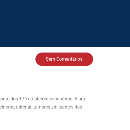
Sem Comentários
onte dos 17″cetosteróides urinários. É um
cinoma adrenal, tumores virilizantes das