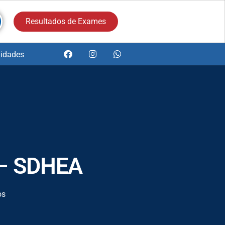
Resultados de Exames
idades
o – SDHEA
os