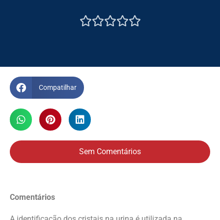





Compatilhar
Sem Comentários
Comentários
A identificação dos cristais na urina é utilizada na