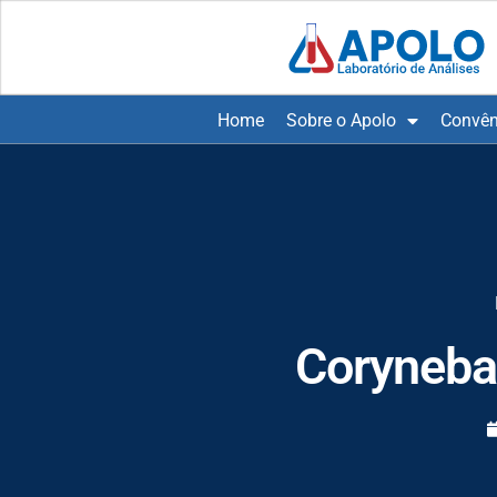
Home
Sobre o Apolo
Convên
Coryneba