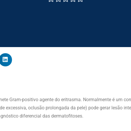
te Gram-positivo agente do eritrasma. Normalmente é um const
e excessiva, oclusão prolongada da pele) pode gerar lesão inter
iagnóstico diferencial das dermatofitoses.