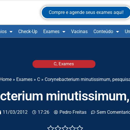
Compre e agende seus exames aqui!
ios
Check-Up
Exames
Vacinas
Conteúdo
Un
C
,
Exames
Home
»
Exames
»
C
»
Corynebacterium minutissimum, pesquis
cterium minutissimum,
11/03/2012
17:26
Pedro Freitas
Sem Comentari




