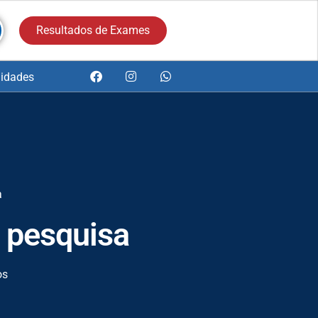
Resultados de Exames
idades
a
 pesquisa
os