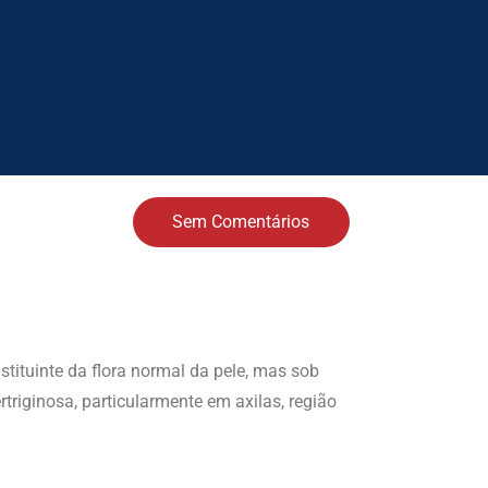
Sem Comentários
ituinte da flora normal da pele, mas sob
triginosa, particularmente em axilas, região