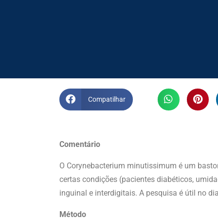
Compatilhar
Comentário
O Corynebacterium minutissimum é um bastone
certas condições (pacientes diabéticos, umidad
inguinal e interdigitais. A pesquisa é útil no d
Método