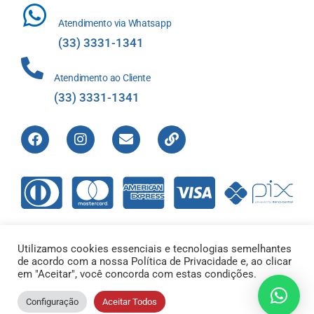
Atendimento via Whatsapp
(33) 3331-1341
Atendimento ao Cliente
(33) 3331-1341
Utilizamos cookies essenciais e tecnologias semelhantes
de acordo com a nossa Política de Privacidade e, ao clicar
Direitos Reservados © 2012-2022 Laboratório de Análises Apolo
em "Aceitar", você concorda com estas condições.
Ltda – 00.421.604/0001-01 |
Configuração
Aceitar Todos
Responsável Técnico – Dr. Flavio Reis de Abreu CRFMG14317