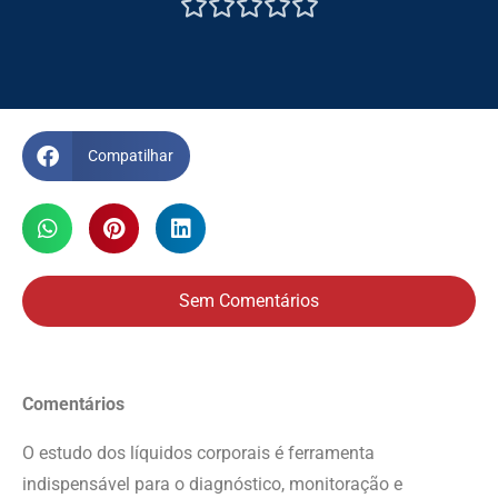





Compatilhar
Sem Comentários
Comentários
O estudo dos líquidos corporais é ferramenta
indispensável para o diagnóstico, monitoração e