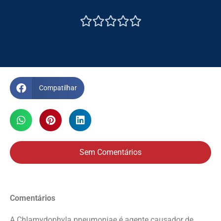





Compatilhar
Sem Comentários
Comentários
A Chlamydophyla pneumoniae é agente causador de