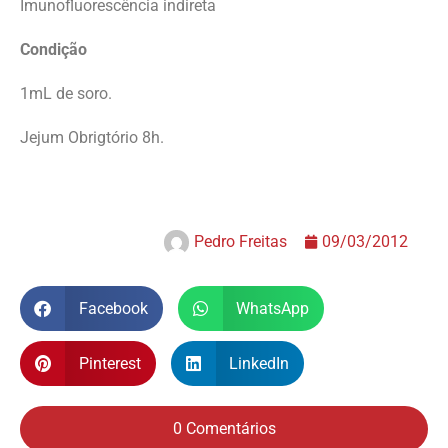
Imunofluorescência indireta
Condição
1mL de soro.
Jejum Obrigtório 8h.
Pedro Freitas
09/03/2012
Facebook
WhatsApp
Pinterest
LinkedIn
0 Comentários