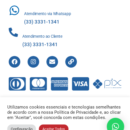
Atendimento via Whatsapp
(33) 3331-1341
Atendimento ao Cliente
(33) 3331-1341
Utilizamos cookies essenciais e tecnologias semelhantes
de acordo com a nossa Política de Privacidade e, ao clicar
Direitos Reservados © 2012-2022 Laboratório de Análises Apolo
em "Aceitar", você concorda com estas condições.
Ltda – 00.421.604/0001-01 |
Configuração
Aceitar Todos