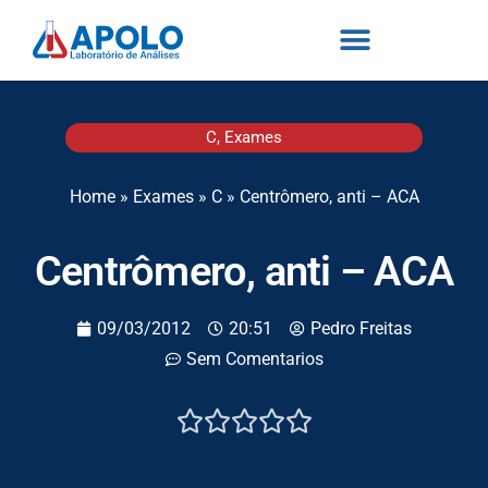
C
,
Exames
Home
»
Exames
»
C
»
Centrômero, anti – ACA
Centrômero, anti – ACA
09/03/2012
20:51
Pedro Freitas
Sem Comentarios




