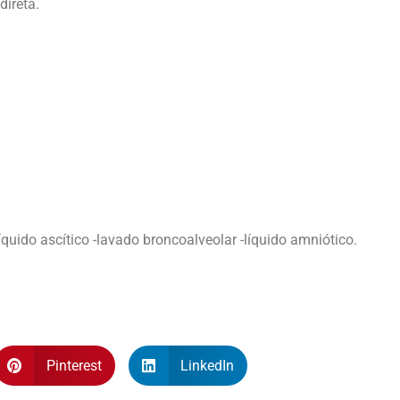
direta.
-líquido ascítico -lavado broncoalveolar -líquido amniótico.
Pinterest
LinkedIn