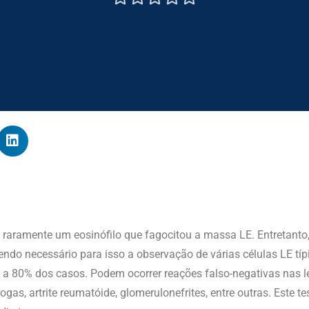
 e raramente um eosinófilo que fagocitou a massa LE. Entretant
sendo necessário para isso a observação de várias células LE tí
a 80% dos casos. Podem ocorrer reações falso-negativas nas l
gas, artrite reumatóide, glomerulonefrites, entre outras. Este t