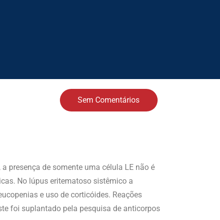
Sem Comentários
o, a presença de somente uma célula LE não é
picas. No lúpus eritematoso sistêmico a
eucopenias e uso de corticóides. Reações
este foi suplantado pela pesquisa de anticorpos