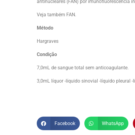
antinucleares (FAN) por imunofluorescência in
Veja também FAN.
Método
Hargraves
Condição
7,0mL de sangue total sem anticoagulante.
3,0mL líquor -líquido sinovial -líquido pleural 
Facebook
WhatsApp