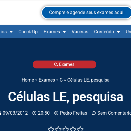
Compre e agende seus exames aqui!
ios
Check-Up
Exames
Vacinas
Conteúdo
Un
C
,
Exames
Home
»
Exames
»
C
»
Células LE, pesquisa
Células LE, pesquisa
09/03/2012
20:50
Pedro Freitas
Sem Comentari




