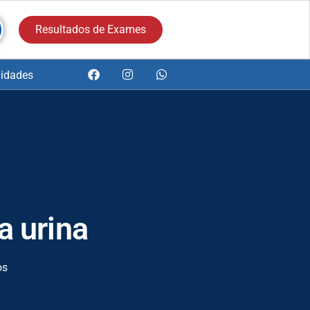
Resultados de Exames
idades
a urina
os