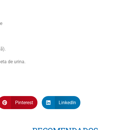
se
ã).
eta de urina.
Pinterest
LinkedIn