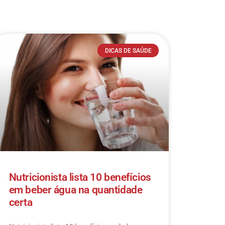
DICAS DE SAÚDE
Nutricionista lista 10 benefícios
em beber água na quantidade
certa