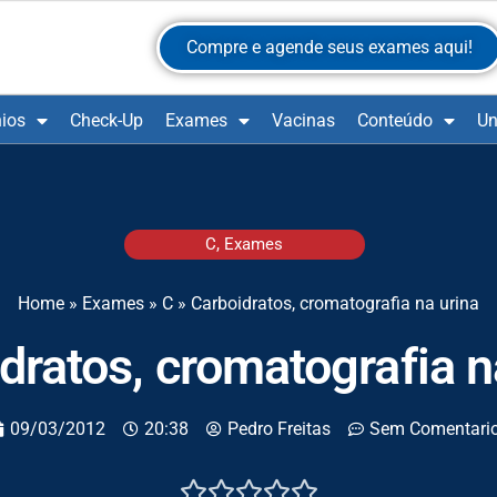
Compre e agende seus exames aqui!
ios
Check-Up
Exames
Vacinas
Conteúdo
Un
C
,
Exames
Home
»
Exames
»
C
»
Carboidratos, cromatografia na urina
dratos, cromatografia n
09/03/2012
20:38
Pedro Freitas
Sem Comentari




