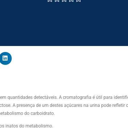
 quantidades detectáveis. A cromatografia é útil para identific
 lactose. A presença de um destes açúcares na urina pode refleti
etabolismo do carboidrato.
os inatos do metabolismo.