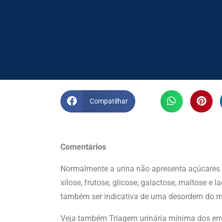
Compatilhar
Comentários
Normalmente a urina não apresenta açúcares em
xilose, frutose, glicose, galactose, maltose e
também ser indicativa de uma desordem do m
Veja também Triagem urinária mínima dos err