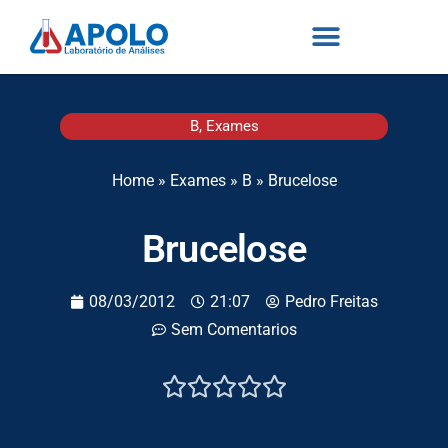
B
,
Exames
Home
»
Exames
»
B
»
Brucelose
Brucelose
08/03/2012
21:07
Pedro Freitas
Sem Comentarios




