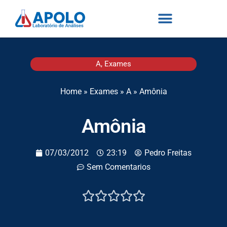
A
,
Exames
Home
»
Exames
»
A
»
Amônia
Amônia
07/03/2012
23:19
Pedro Freitas
Sem Comentarios




