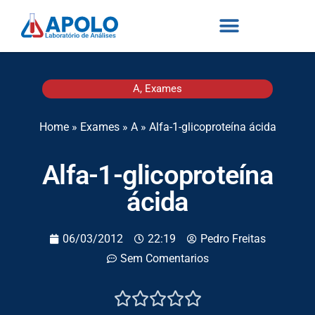
A
,
Exames
Home
»
Exames
»
A
»
Alfa-1-glicoproteína ácida
Alfa-1-glicoproteína
ácida
06/03/2012
22:19
Pedro Freitas
Sem Comentarios




