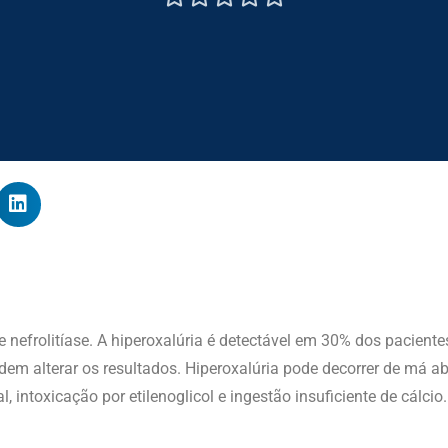
de nefrolitíase. A hiperoxalúria é detectável em 30% dos pacien
odem alterar os resultados. Hiperoxalúria pode decorrer de má ab
l, intoxicação por etilenoglicol e ingestão insuficiente de cálcio.