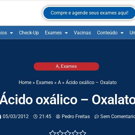
Compre e agende seus exames aqui!
ios
Check-Up
Exames
Vacinas
Conteúdo
Un
A
,
Exames
Home
»
Exames
»
A
»
Ácido oxálico – Oxalato
Ácido oxálico – Oxalat
05/03/2012
21:45
Pedro Freitas
Sem Comentari




