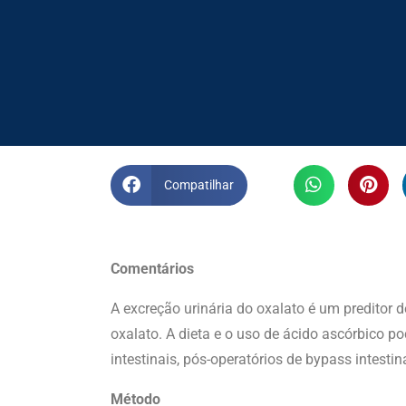
Compatilhar
Comentários
A excreção urinária do oxalato é um preditor 
oxalato. A dieta e o uso de ácido ascórbico p
intestinais, pós-operatórios de bypass intestina
Método