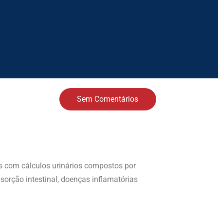
Sem Comentários
tes com cálculos urinários compostos por
sorção intestinal, doenças inflamatórias