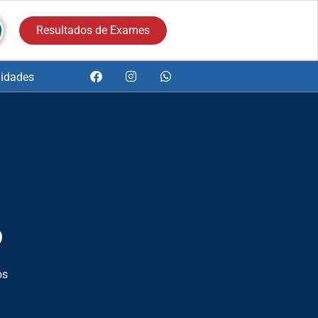
Resultados de Exames
idades
o
os