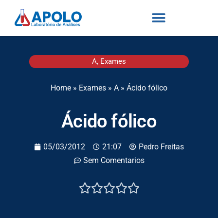
A
,
Exames
Home
»
Exames
»
A
»
Ácido fólico
Ácido fólico
05/03/2012
21:07
Pedro Freitas
Sem Comentarios




