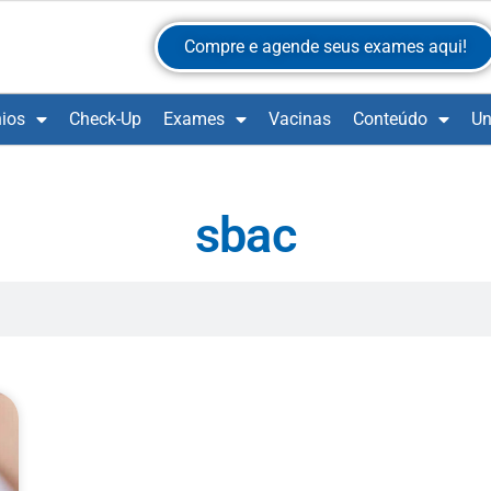
Compre e agende seus exames aqui!
ios
Check-Up
Exames
Vacinas
Conteúdo
Un
sbac