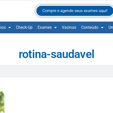
Compre e agende seus exames aqui!
ios
Check-Up
Exames
Vacinas
Conteúdo
Un
rotina-saudavel