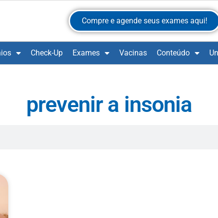
Compre e agende seus exames aqui!
ios
Check-Up
Exames
Vacinas
Conteúdo
Un
prevenir a insonia