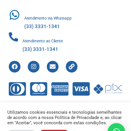
Atendimento via Whatsapp
(33) 3331-1341
Atendimento ao Cliente
(33) 3331-1341
Utilizamos cookies essenciais e tecnologias semelhantes
de acordo com a nossa Política de Privacidade e, ao clicar
Direitos Reservados © 2012-2022 Laboratório de Análises Apolo
em "Aceitar", você concorda com estas condições.
Ltda – 00.421.604/0001-01 |