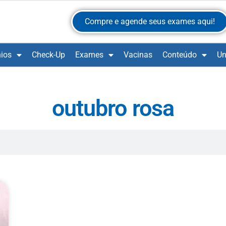
Compre e agende seus exames aqui!
ios
Check-Up
Exames
Vacinas
Conteúdo
Un
outubro rosa