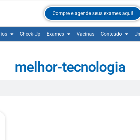
Compre e agende seus exames aqui!
ios
Check-Up
Exames
Vacinas
Conteúdo
Un
melhor-tecnologia