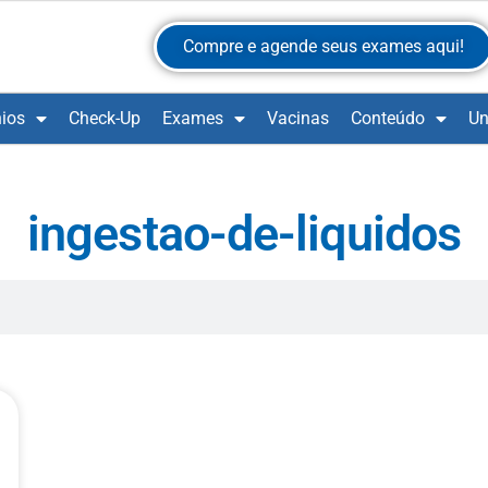
Compre e agende seus exames aqui!
ios
Check-Up
Exames
Vacinas
Conteúdo
Un
ingestao-de-liquidos