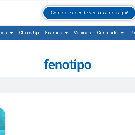
Compre e agende seus exames aqui!
ios
Check-Up
Exames
Vacinas
Conteúdo
Un
fenotipo