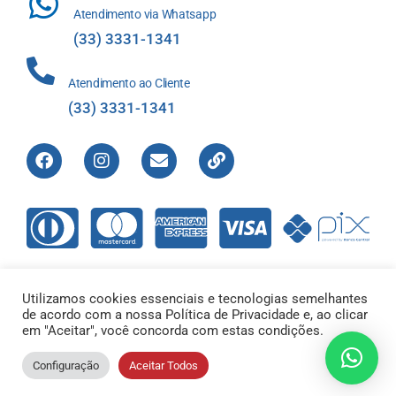
Atendimento via Whatsapp
(33) 3331-1341
Atendimento ao Cliente
(33) 3331-1341
Utilizamos cookies essenciais e tecnologias semelhantes
de acordo com a nossa Política de Privacidade e, ao clicar
Direitos Reservados © 2012-2022 Laboratório de Análises Apolo
em "Aceitar", você concorda com estas condições.
Ltda – 00.421.604/0001-01 |
Configuração
Aceitar Todos
Responsável Técnico – Dr. Flavio Reis de Abreu CRFMG14317